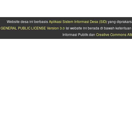
Website desa ini berbasis
Aplikasi Sistem Informasi Desa (SID)
yang diprakars
GENERAL PUBLIC LICENSE Version 3.0
Isi website ini berada di bawah ketentu
Informasi Publik dan
Creative Commons Attr