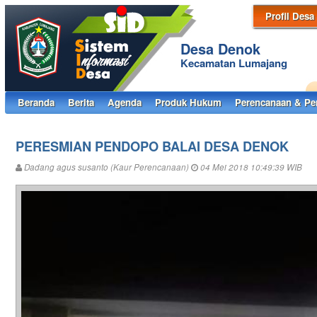
Profil Desa
Desa Denok
Kecamatan Lumajang
Beranda
Berita
Agenda
Produk Hukum
Perencanaan & Pe
PERESMIAN PENDOPO BALAI DESA DENOK
Dadang agus susanto (Kaur Perencanaan)
04 Mei 2018 10:49:39 WIB