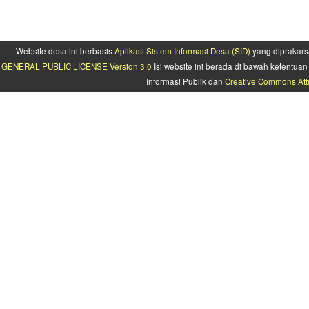
Website desa ini berbasis
Aplikasi Sistem Informasi Desa (SID)
yang diprakars
GENERAL PUBLIC LICENSE Version 3.0
Isi website ini berada di bawah ketentu
Informasi Publik dan
Creative Commons Attr